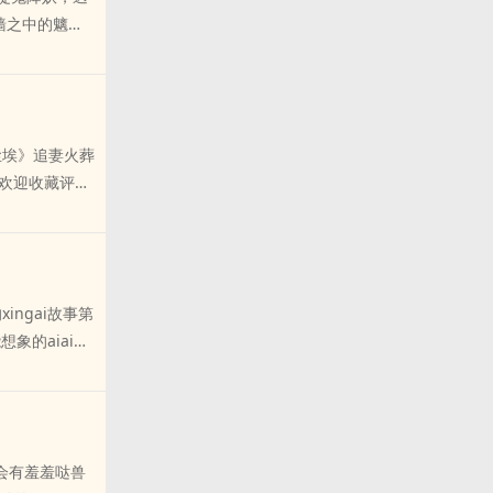
墙之中的魑魅
清不楚的关
一条咬定青山
百态，品人世
一滴泪，还是
尘埃》追妻火葬
事欢迎收藏评论
ingai故事第
想象的aiai方
～已完结纯
会有羞羞哒兽