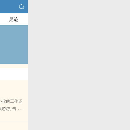
足迹
心仪的工作还
被现实打击，即
一个病毒
级难度五千