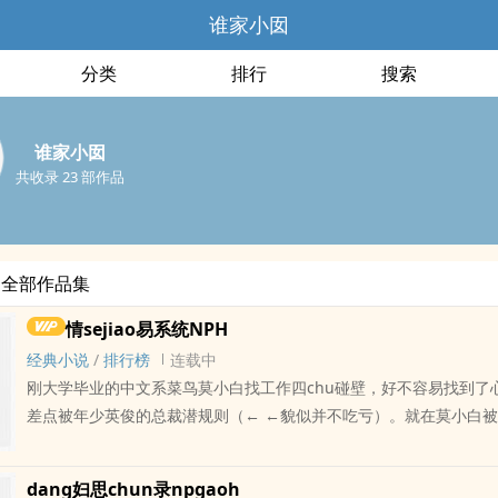
谁家小囡
分类
排行
搜索
谁家小囡
共收录 23 部作品
的全部作品集
情sejiao易系统NPH
经典小说
/
排行榜
连载中
刚大学毕业的中文系菜鸟莫小白找工作四chu碰壁，好不容易找到了
差点被年少英俊的总裁潜规则（← ←貌似并不吃亏）。就在莫小白
将萎靡不振时，屋漏偏逢连夜雨，她的手机被恶意程序攻击，加载了
APP。该游戏APP承诺每个关卡发放现金福利，普通关卡五百万，中
dang妇思chun录npgaoh