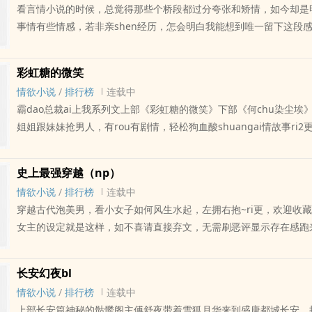
看言情小说的时候，总觉得那些个桥段都过分夸张和矫情，如今却是
事情有些情感，若非亲shen经历，怎会明白我能想到唯一留下这段
文字，因为我知dao，随着时光的liu逝，我会忘掉他，不guan如今
扉，几个月后终将归于平静不到四万字的短篇，改编自真人真事，现
彩虹糖的微笑
在已经不在了，作者修改了结局，令故事看起来不那么悲伤
情欲小说
/
排行榜
连载中
霸dao总裁ai上我系列文上部《彩虹糖的微笑》下部《何chu染尘埃
姐姐跟妹妹抢男人，有rou有剧情，轻松狗血酸shuangai情故事ri2
次，晚9点一次，欢迎收藏评论～
史上最强穿越（np）
情欲小说
/
排行榜
连载中
穿越古代泡美男，看小女子如何风生水起，左拥右抱~ri更，欢迎收藏
女主的设定就是这样，如不喜请直接弃文，无需刷恶评显示存在感跑
拿你的低素质恶心大家
长安幻夜bl
情欲小说
/
排行榜
连载中
上部长安篇神秘的骷髅阁主傅舒夜带着雪狐月华来到盛唐都城长安，