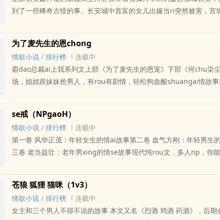
到了一些稀奇古怪的事。长安城中首富的女儿出嫁当ri突然被害，宫
人心，魍魉之局中又现凤凰于飞。紫候东宫连城与傅舒夜似乎有些不
系，还有那脾气怪异的幽冥王，一系列的故事正徐徐展开下部青州篇
为了麦先生的恩chong
不放松的小蛇，一个飘然天地间的谪仙人，结伴来到青州城，观世间
情欲小说
/
排行榜
连载中
沧桑。妖魔鬼怪，神佛仙圣，至死不渝的，是红莲业火灼烧天际时的
霸dao总裁ai上我系列文上部《为了麦先生的恩宠》下部《何chu染
那相濡以沫厮守间的忠贞不悔单元灵异故事，ri更，欢迎收藏评论～
场，姐姐跟妹妹抢男人，有rou有剧情，轻松狗血酸shuangai情故
～新文《苍狼 狐狸 猫咪》1v3都市玄幻，晚上开～
se戒（NPgaoH）
情欲小说
/
排行榜
连载中
第一卷 风华正茂：年轻女生的情ai故事第二卷 血气方刚：年轻男生的x
三卷 老当益壮：老年男xing的情se故事现代纯rou文，多人np，你能
式这里都有，看饮shi男女如何在yu海里浮沉~ri更，欢迎收藏评论
rou，戳《唐朝贵夫人》
苍狼 狐狸 猫咪（1v3）
情欲小说
/
排行榜
连载中
女主和三个男人不得不说的故事 本文又名《烈酒 鸩酒 药酒》，后期