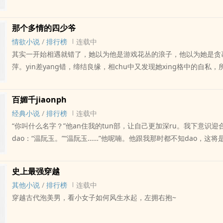
味。小蛇看的眼泛绿光，伸出蛇信讨好之。傅舒夜瞄他一眼：“想吃？”
跟帅哥们解锁各zhong双修jiao欢技巧的shuang文辣~~ri更，节假r
傅舒夜：“翻个肚皮看看。”生活不易，蛇蛇卖艺……灵异神怪单元剧，r
珠评论多了再加更~~已完结纯rou高h文：古代《唐朝贵妇人》现代《s
那个多情的四少爷
双更~已完结：《唐朝贵妇人》《穿书后我成了三界炉鼎》
情欲小说
/
排行榜
连载中
其实一开始相遇就错了，她以为他是游戏花丛的浪子，他以为她是贪
萍。yin差yang错，缔结良缘，相chu中又发现她xing格中的自私
反顾。苏慕北怨恨过，诅咒过，不甘过，争闹过，后来渐渐看清了。
xing的人又有什么必要指责对方，lou水姻缘而已，梦醒之后，各取
百媚千jiaonph
喜混迹花丛的浪子与年轻貌美拜金女的故事，男主可能有点渣，请尽
经典小说
/
排行榜
连载中
更~已完结纯rou：古代《唐朝贵妇人》现代《se戒》NPH：《所有
“你叫什么名字？”他an住我的tun部，让自己更加深ru。我下意识
dao：“温阮玉。”“温阮玉……”他呢喃。他跟我那时都不知dao，这
史的名字。这个名字搅luan了四国棋局，在武林中掀起血雨腥风，
名字而死，千万人为了这个名字国破家亡。这是个妖异的名字，带着
史上最强穿越
se香味，断人xing命，勾人魂魄……若gan年后，我成了大周朝的国
其他小说
/
排行榜
连载中
握，尊贵无匹。臣子们惧怕我，史官们唾骂我。我养着满后宫的男宠，
穿越古代泡美男，看小女子如何风生水起，左拥右抱~
艳野史在民间传开。他们说我凭借routi获得了今天的地位，是个人尽
妇，他们又垂涎我的美貌，跪倒在我的石榴裙下，tian着我的脚趾求