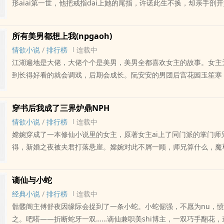
形aiai第一世，他把戒指dai上她的尾指，许诺此生不换，却亲手剖开她
膛，吞下了tiao动的心脏第二世，她是无心之人，无情无yu；他苦
上遇到，谁声se犬ma，谁为airu魔第三世，她与神明同居，金刚镯
所有美男都想上我(npgaoh)
甘堕落，嗜血好杀；她不再懦弱，他本xing难移，纠缠多世的情感
情欲小说
/
排行榜
连载中
正果女主是海王，字面意思，就是大海之王那zhongri更，节假ri二
江湖遍地是大佬，大佬个个是美男，美男全都喜欢女主的故事。女主无
论留珠～已完结纯rou，戳隔壁《唐朝贵夫人》～
到长得好看的就会调戏，后期会成长。阮安安的男团后宫花园玉笙寒
岭之花柳如意：温柔可人小绿蛇隋珠公子：清清shuangshuang大
生一朵毒鸢尾祁飞卿：看似多情实则专情的ju花君红衣美人：到chu留
穿书后我成了三界炉鼎NPH
更，节假ri二更，欢迎收藏评论～已完结纯rou，戳隔壁《唐朝贵夫
情欲小说
/
排行榜
连载中
嫦婉穿成了一本修仙小说里的女主，原著女主ai上了同门派的掌门师
得，新婚之夜被夫君打落悬崖。嫦婉对此不屑一顾，师兄算什么，魔
se。终于到了与魔尊见面的戏份。魔尊：莫挨老子，你别过来，我叫
婉：剧情怎么跟原著不太一样？还有那ruan萌可ai的狐族妖皇去哪
谪仙与小蛇
鬼tou的恐怖家伙是谁？嫦婉：别碰我，我后tou有人，再靠近我摇
经典小说
/
排行榜
连载中
yin森一笑：听说你的shenti乃是上好炉鼎，用来双修，境界可一ri千
骷髅阁主傅舒夜因缘际会捉到了一条小蛇。小蛇倔强，不愿为nu，
我禁luan？洛卿尘徒手掰断鬼tou，温柔似水：后tou有人，婉婉是
之。吧嗒——折断蛇牙一双……谪仙兼职美shi博主，一双巧手翻花
怒：洛卿尘也喜欢后ru？嫦婉捂脸。就是一本女主修仙升级打怪，泡