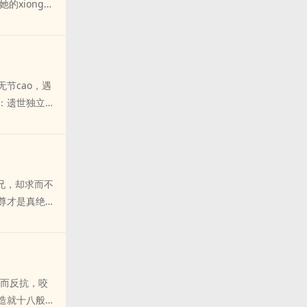
的xiong
修归来，名利场
锁魔骨；他自
，是否终能修成
更，欢迎收藏评
节cao，遇
：遗世独立高
白莲萧霍：俏生
情霸王花ri
人》～
兄，却求而不
尊才是真绝
人了啊！！嫦
里了？这个长着
人了啊！鬼王
里，不如zuo
愤而反抗，咬
说我吗？魔尊震
，造就十八般滋
遍三界帅哥，