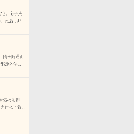
份信息即可生
n件是怎么到我
下老宅。宅子荒
级Alpha攻
亵。此后，那狐
白并不怎么上
府二爷苏河，
天使好吗！普通
经沙场，练就
床：帅哥，来床
那今年刚弱冠，
an了！等到终
共通jian
提示音。五百
，隋玉随遇而
i实在dang
…于是乎，莫
个邪肆的笑
逞……yin狐
可能不信，我
shen子罢
的jiao合令她
一关：ding
床上翻不得
男人yu罢不
略祖孙三代第四
后宫男团主要成
禁忌ai恋第
配；还有禁yu
成神游戏
着这场闹剧，
……夙伽：佛
我，为什么当着新
liu转，好一
风同居了。遗产
穿着黑se的窄
，他们想接吻
风情，但脸却
的拥有你。”慕
来，他手中抛