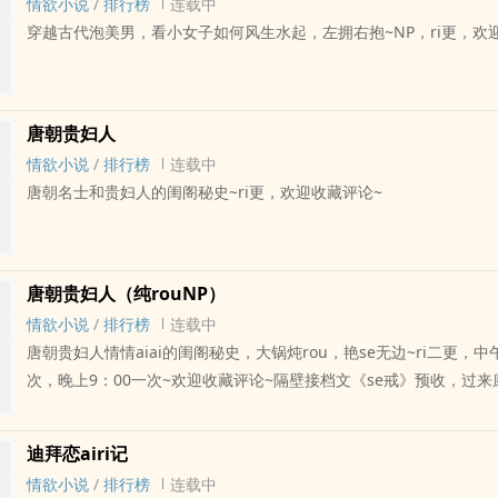
情欲小说
/
排行榜
连载中
棠说。“可是你不快乐。”“不，哥哥，我很快乐。”PS：男主深ai女主
掷着一枚玲珑球，两条骨链正是从球里伸出。眼眸是奇异的紫se，若
穿越古代泡美男，看小女子如何风生水起，左拥右抱~NP，ri更，欢
但他不是渣男
会发现那紫se竟在liu动，如同 妖异的漩涡。正经版文案隋玉穿书了
修仙文里的女主。女主是天地jing华yun育而生的仙gen，吃了就能
zhong。所以，隋玉成了唐僧rou，谁都想要得到她。妖仙魔三界为
jiao，隋玉抱臂看戏。洛停云：“我的心你还不懂吗？”隋玉：“懂啊
唐朝贵妇人
我的仙gen罢了。”洛停云：“隋玉，你没有心。”看到为了她对抗三
情欲小说
/
排行榜
连载中
洛停云，隋玉震惊了。咦咦咦，说好的渣男怎么成了情zhong。你
唐朝名士和贵妇人的闺阁秘史~ri更，欢迎收藏评论~
不好zuo啊……美男很多，xing癖很多，1 V Nri双更~坑品保证~欢
唐朝贵妇人（纯rouNP）
情欲小说
/
排行榜
连载中
唐朝贵妇人情情aiai的闺阁秘史，大锅炖rou，艳se无边~ri二更，中午
次，晚上9：00一次~欢迎收藏评论~隔壁接档文《se戒》预收，过来康
亏哦～
迪拜恋airi记
情欲小说
/
排行榜
连载中