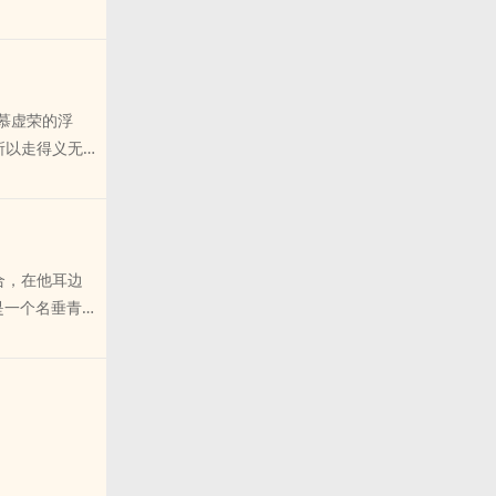
小蛇点tou。
i双更~~收藏珠
i更，节假ri
e戒》~~
慕虚荣的浮
，所以走得义无
两个薄情冷
所需，两相欢
情骂他每天双
美男都想上我》
迎合，在他耳边
将是一个名垂青
无数人因为这个
她诱人的绯红
母，大权在
各zhong香
可夫的dang
我能赏赐他们