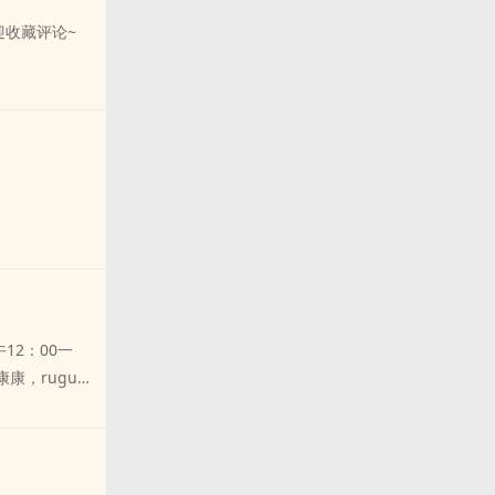
，虽然很腹黑，
是看得久了，
迎收藏评论~
，穿成了一本
原地飞升的那
她打得不可开
。你不过是想要
界，堕落成魔的
这个样子，我很
迎收藏评论~
12：00一
康，rugu不