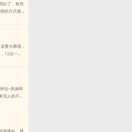
明白了，有些
感情的方式便是
多么痛彻心
实中的主角现
》追妻火葬场，
更，12点一
评论~凤倾和
来骂人的不要
捉鬼降妖，遇