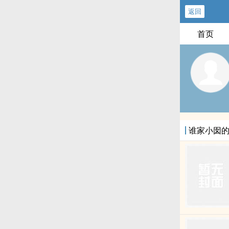
返回
首页
谁家小囡