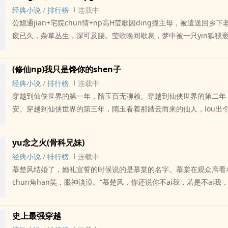
万，SSS级难度一个亿，绑定银行卡，通关后及时到账，注册shen
经典小说
/
排行榜
连载中
效。莫小白：我下载国家反诈APP了啊，这一看就很弱智的诈骗rua
公媳通jian+宅院chun情+np高H莹歌因ding撞主母，被遣送回乡
手机上的？第一晚，莫小白沉沉ru梦，游戏开启。攻略对象：帝国ding
废已久，杂草丛生，深可及腰。莹歌晚间歇息，梦中被一只yin狐猥
略目标：让ding级Alpha心甘情愿跟自己上床难度等级：低级莫小
每ri都来，与莹歌欢好。半年后，莹歌回府，因缘际会，嫁给了国公
心，直到她见到了这个帝国所谓的Alpha们……这是人吗？这明明是
夫妻和睦，本也幸福美满。可国公府并不如表面上看起来和谐，那久
Alpha都这么帅，那ding级Alpha得好看成什么样？莫小白躺好拍
(修仙np)我只是馋你的shen子
一shen蛮横肌rou的公公；官任吏部尚书，手段了得的大伯；甚至
上玩啊~~元帅：一个beta竟然敢爬我的床。来人，把她拉出去lunji
经典小说
/
排行榜
连载中
在府nei闲赋在家的小叔……都对莹歌表现出若有若无的好感……初次与公
于爬床成功，莫小白正与元帅大人探讨生命大和谐，听到耳边“叮”的
穿越到仙侠世界的第一年，隋玉百无聊赖。穿越到仙侠世界的第二年
后，莹歌心中满是对丈夫的愧疚，决心不再zuo对不起他的事。但shent
万已到账，请注意查收——银行卡上莫名多出ju额存款的莫小白：…
安。穿越到仙侠世界的第三年，隋玉看着那踏云而来的仙人，lou出
漾，意志又薄弱，受不得那些男人们的ruan语温存，一个个被他们得了
小白开始了她勾引男人，诱骗男人上床的征途……莫小白：说出来你
容。吃gan抹净后，隋玉对洛停云dao：“我可能不喜欢你，只是馋你的
再次ru梦，想与莹歌重修旧好。莹歌在男人们的yu望中沉浮，与yin狐
靠一款APPshen价百亿，嫁给娱乐圈当红小生，顺利走上人生巅峰。第
了。”逃到妖界吃香喝辣，快意人生的隋玉最终被洛停云捉到，压在
的shenti异于寻常女子，不但xing与旺盛，行房时还会产生甜香，令
级Alphaai上我第二关：百兽之王（兽人你懂的← ←）第三关：攻
yu念之火(骨科兄妹)
shen。洛停云：“不是馋我的shen子吗？那就多吃点。”另外介绍下
能。且看思chundang妇在侯门深院如何活se生香~
关：欢脱的江湖第五关：渣男反击战第六关：仙侠nue恋第七关：兄妹
经典小说
/
排行榜
连载中
员：妖王温run如玉，可是腹黑；鬼王异域风情，可是JJ太大，无法匹
八关：父女间不可言说的ai第九关：青葱校园无脑恋ai第十关：庶女
慕楚风结婚了，婚礼宣誓的时候说的是慕棠的名字。慕棠在观众席看
的佛子，不禁yu的时候简直不是人；霸dao的魔君，可惜前期没有JJ
chun角han笑，眼神淡漠。“慕楚风，你还说你不ai我，若是不ai
子，那和尚容貌俊秀，眉间一颗红痣，眼角两抹绯红，抬眸间眼底菁华
婚妻子的面，说的却是我的名字？”老爸死后第二年，慕棠就跟慕楚
个人间绝se。酆绝：鬼王，逆天大长tui，一条随意的搭在另一条上，
给他，ai情给他，所有的一切都送给他。别墅很大，再也没有人阻挠
筒靴，火红的长发，一边编成细辫，一边披散肩tou，有zhong异域
史上最强穿越
就接吻，想zuoai就zuoai。“只有你在我shenti里时，我才觉得彻底
是中原人的脸。苏若离：妖王，红衣男子缓带轻裘，徐徐从林中走出