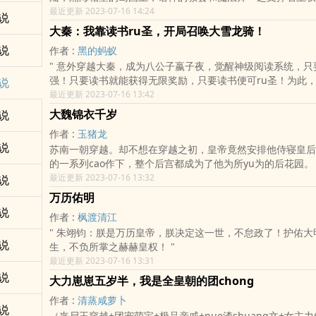
的城市里自由行走，狼人、xi血鬼、jing灵、龙族……他们的
最近更新 2023-07-16 14:24
说
去。而加班猝死的急诊科医生吴洲，就在这样一个时代，穿越
大秦：我靠读书ru圣，开局召唤大雪龙骑！
兵少年的shen上。队友：不好啦！队长受重伤啦，chang子
说
作者 :
黑的蚂蚁
吴洲：扶我起来，我还能feng！吴洲：关腹。队友：……啥？
" 意外穿越大秦，成为八公子嬴子夜，觉醒神级阅读系统，只要读书就变
个治疗微伤，对，就往我feng上的地方an，让它长上……不对先
强！只要读书就能获得无限奖励，只要读书便可ru圣！为此，
说
的这层，肌rou层等等再治……吴洲：拆线。队友：……啥？
关读书，兢兢业业，不招灾，不惹祸。终有一ri！始皇重危，
最近更新 2023-07-16 13:42
治疗术太快，feng线长在伤kou里啦！！！当现代医学遇上
生。墨家蠢蠢yu动。六国余孽准备造反。赵高意yu篡改遗诏
在这个异界，激dang出怎样的灿烂火花？吴洲：其实，我真
大魏锦衣千岁
说
dao，这时候不能继续藏了！再藏大秦不复、自己也将被胡亥
医院……"
作者 :
玉猪龙
虎十余年，今ri本公子不藏了！”“今ri，本公子以读书ru圣！
说
苏南一朝穿越。却不想在穿越之初，皇帝竟然安排他侍寝皇后
令，三千大雪龙骑军出动！”“传令，铁浮屠出动！”“……”"
的一系列cao作下，整个后宫都成为了他为所yu为的后花园。
最近更新 2023-07-16 13:32
说
万历佑明
说
作者 :
枫渡清江
" 朱翊钧：朕是万历皇帝，朕决定这一世，不怠政了！护佑大明。不负先
说
生，不负所掌之赫赫皇权！ "
最近更新 2023-07-16 13:31
说
大力崽崽五岁半，我是全皇朝的团chong
作者 :
清蒸咸萝卜
说
（丧尸王穿越+团宠萌宝+极品亲戚+nue渣shuang文+女主