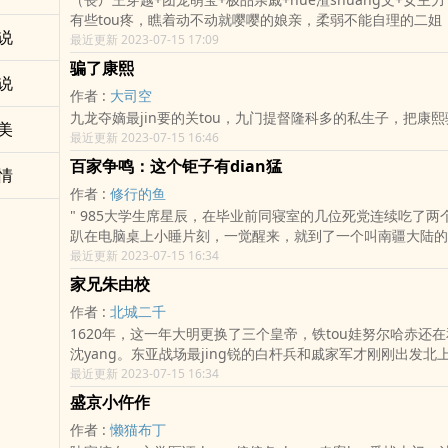
有些tou疼，瞧着动不动就嘤嘤的娘亲，柔弱不能自理的二姐，
说
三哥，还有一个声称已经战死的爹爹，这一大家子，没有一个
最近更新 2023-07-15 17:09
的。 小小的人很苦恼，抡起袖子，lou出小胳膊小tui，把一大家子改造成悍
骗了康熙
匪。 nainai不给吃的，就鼓励娘亲砸厨房的门。大伯母和大堂姐欺负我
说
作者 :
大司空
姐，让二姐扒光她们揭lou她们丑事。 啥？想要吃我娘豆腐，打断你丫的
九龙夺嫡最jin要的关tou，九门提督隆科多的私生子，把康
tui。家里没吃，上山抗只野猪回来打牙祭。 反贼打到村里，要强行征兵，
美
最近更新 2023-07-15 16:46
啥玩意？宝珠jiao喝一声：“关门！放猪咬他丫的。”某ri已
回来了，瞧见自己温柔贤惠的媳妇抡着扫把，jiao俏可ai的
百家争鸣：这个钜子有dian猛
情
赫，聪明伶俐的儿子琢磨着放泻药还是耗子药，从未谋面的小
作者 :
修行的鱼
锤：“胡说，我爹早死了，你丫的冒充谁不好，非要冒充我那死
" 985大学生席星辰，在毕业前同寝室的几位死党连续吃了两个通宵的 “ji”，
趴在电脑桌上小睡片刻，一觉醒来，就到了一个叫南疆大陆的
是附着在了一位因杀人而畏罪投河自尽的墨家弟子shen上。 墨者有法：杀
最近更新 2023-07-15 16:34
人者死，伤人者刑。重生后席星辰还没来得及好好享受人生，
家兄朱由校
墨家戒律堂十位长老提审。 为了活命，席星辰决定用前世学过的法律，结
作者 :
北城二千
合这一世的墨家家法，忽悠一群思想被禁锢了几千年的老顽固
1620年，这一年大明更换了三个皇帝，铁tou娃努尔哈赤还
活路，于是一段由改造墨家开始，jin而改变世界格局的传奇
沈yang。东亚战场最jing锐的白杆兵和戚家军才刚刚出发北
开。"
好。卢象升埋tou苦读，孙传ting还是小小知县。大小曹寂
最近更新 2023-07-15 16:34
尚未变质。只是nei朝党争再启，外朝西南土司将叛。父亲朱
盛京小仵作
宝，兄长朱由校无心帝位。一声哀嚎，天子驾崩，妇人歹毒。
作者 :
懒猫布丁
运，当从移宫案起……皇太极：“我大清远胜大明！”朱由检：“