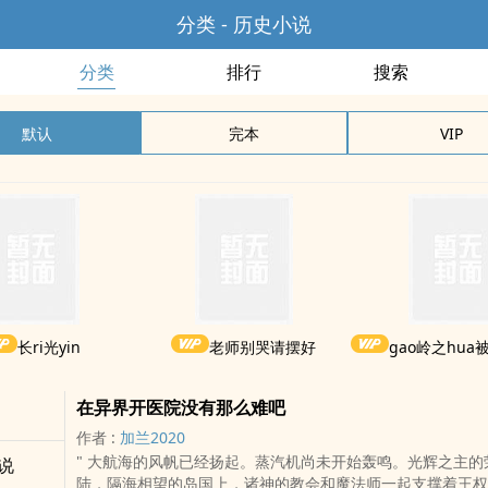
分类 - 历史小说
分类
排行
搜索
默认
完本
VIP
长ri光yin
老师别哭请摆好
gao岭之hua被权
在异界开医院没有那么难吧
作者 :
加兰2020
" 大航海的风帆已经扬起。蒸汽机尚未开始轰鸣。光辉之主的荣光照耀着大
说
陆，隔海相望的岛国上，诸神的教会和魔法师一起支撑着王权