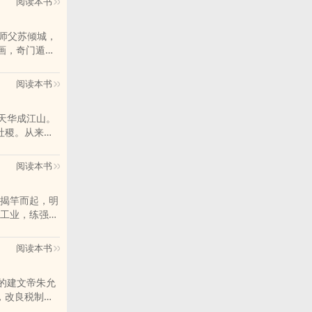
阅读本书
刻点兵。 周
uo事？诸葛
画，奇门遁
闲之辈，将军要
阅读本书
社稷。从来没
有一个人的江湖，且看一穷二白的人儿们，圈一盛机巧、提两腔虎 "
阅读本书
揭竿而起，明
工业，练强
阅读本书
，改良税制，
一带一路”，