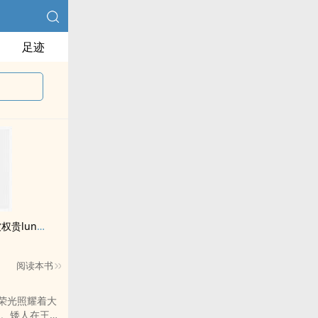
足迹
贵lun了后
阅读本书
。矮人在王国