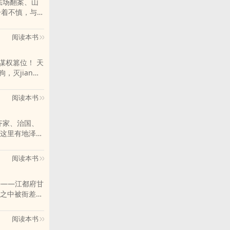
。法场翻案、山
弟弟吧》《大
一着不慎，与死
gbang》
阅读本书
权篡位！ 天
阅读本书
神共听之！”
齐家、治国、
，登临世间绝
这里有地泽万
兵家！
阅读本书
———江都府甘
之中被衙差
an冤而死，另一
，成为了一个崭新
阅读本书
开始观望这个