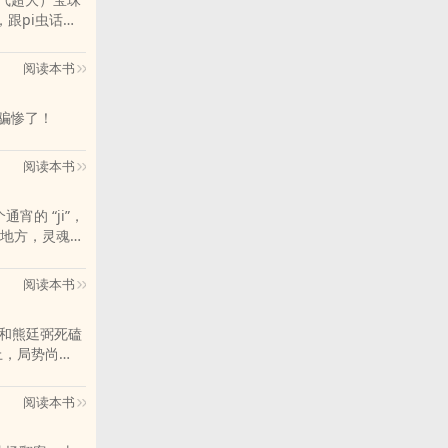
跟pi虫话痨
能支棱起来
阅读本书
熙骗惨了！
经死当上皇帝的爹
大闺女磨刀赫
阅读本书
闺女扛着大铁
鬼爹？”
地方，灵魂更
就不得不面对
阅读本书
，为自己找条
在和熊廷弼死磕
之旅就此展
上，局势尚
寂无名，东林党
常洛初登大
阅读本书
要改天下命
说完了？来