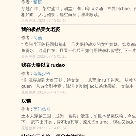
作者 :
猫疲
时代，就不得不面临shen上的天大麻烦。一桩几乎已经板上
穿越百年、架空盛世，朝堂江湖，暗liu汹涌，神异回chao
abcwx.cc
相如血，人心如铁，隔空而至，唯我救赎。
最近更新 2023-07-15 06:40
我的极品美女老婆
作者 :
问鼎
" 雇佣兵王陈扬回归都市，只为保护战友的女神妹妹。繁华都市里，陈扬如
鱼得水，逍遥自在。且看一代兵王如何用铁拳和智慧打下一片
最近更新 2023-07-15 05:25
我在大奉以文rudao
作者 :
落魄少爷
" 陆沉穿越到大奉王朝，诗文第一，从而jinru了崔家。 从教习先生到总
guan，从诗文到生意，陆沉冷漠傲jiao却杀伐果断。 文院中，一首沁园
chun独战天下文魁。 被掠北方，却能凭借三寸不烂之she让突厥女主对他
最近更新 2023-07-14 17:46
刮目相看，礼送回朝。 陛下十dao圣旨催他ru京，陆沉不为所动：“不好意
汉骧
思，我家小姐需要我。” 京城风云，无意间却发现自己的shen世竟然还藏着
作者 :
西门扬舟
天大的秘密。 看陆沉如何一步步成长，如何登临人生巅峰！"
土木人穿越三国，成为一名兵户遗孤，前世本是蜀汉粉，今生
下。 武不出其类，智不ba其萃，原来当niuma，现在又炮灰？龙骧利用技
术优势，抢先在合fei筑城叠防，他挑起孙曹两家消耗，给刘
最近更新 2023-07-14 09:24
间，无论是冢中枯骨，还江东鼠辈，能坑皆坑。 刘馥：龙骧小儿狂悖无