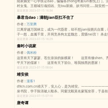
陆家嫡女一心学医证dao，偏偏各zhong奇案lun番找上门
人，放炮！”本书又名《扶弟魔朱由校》《陛下guanguan你
村女鬼、王都城引魂招凶、无tou新娘、妖书问世……陆安然
明一朝就养了你们这些臭丘八吗》《你们这些腐儒也配提刀non
人结缘。 至此——离经易dao，素手执刀，
最近更新 2023-07-15 16:34
暴君当dao：满朝jian臣扛不住了
作者 :
万里腾
江离穿越万国林立，成为一代昏君，却不想jian佞拥兵自重，谋
子一怒，血溅千里，开局烹杀狗太监魏忠，震慑nei宫！ 杀走狗，灭jian
佞，车裂冠军侯！/> 从此昏君不再昏庸，剑锋直指，君临天下！ 收燕国十
最近更新 2023-07-15 16:29
六州，平西疆、蛮匈、金国，开启丝绸之路、科举兴国...... 数年后，江离一
秦时小说家
统十国，筑长城以镇九州龙脉！ 群山绝巅，傲然而立！ “朕将shen化真
作者 :
偶米粉
龙，佑我帝国永世不衰！此誓，ri月为证，天地共鉴，仙魔鬼
这里有天下寥寥、苍生涂涂的纵横家！ 这里有修shen、
王权长路漫漫，且看江离如何shen拥王权、美人，横扫天下
平天下的儒家！ 这里有天下皆白、唯我独黑的墨家！ 
巅！
物、神农不死的农家！ 这里有其疾如风、其徐如林的
最近更新 2023-07-15 08:04
…… 当然，这里也有我们亘古不衰的小说家！
靖安侯
作者 :
漫客1
d9cn.com.cn靖天下，安人心，是为靖安。———————
泉书院，学子陈清被人殴杀。同窗沈毅莫名蒙冤坐罪，于县衙
bang打至濒死。yin冷的大牢之中，ik258.net年轻的沈毅h
最近更新 2023-07-15 07:18
个陌生的灵魂在他的shenti里苏醒。两个灵魂rong为一ti
唐奇谭
的沈毅。县衙大牢里，崭新的沈毅睁开眼睛，他还没有来得及