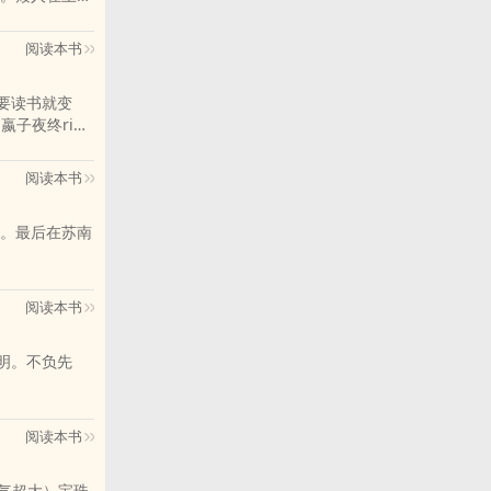
传说从未淡
到了一个城卫
阅读本书
都漏出来啦！
吴洲：……来
an我feng
嬴子夜终ri闭
吴洲：糟糕了，
意yu东巡求长
魔法和神术，会
。……嬴子夜知
的只是想开个
阅读本书
杀死！“扮猪吃
一剑斩天！”“传
。最后在苏南
阅读本书
阅读本书
力气超大）宝珠