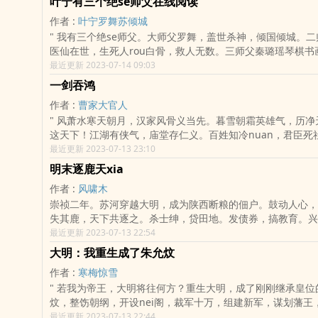
叶宁有三个绝se师父在线阅读
礼，曾言丞相去了合fei，也得送去烧窑搬砖，应发兵讨之。 曹cao：时机未
作者 :
叶宁罗舞苏倾城
到。刘勋：闻桥蕤二女有国se，可惜困在那合fei...曹cao：即
" 我有三个绝se师父。大师父罗舞，盖世杀神，倾国倾城。二师父苏倾城，
瑜：龙骧好sejian佞，主公不可信其谗言。孙权：你在教我z
医仙在世，生死人rou白骨，救人无数。三师父秦璐瑶琴棋书
亮：那龙骧表面jian佞，却敢在惊涛骇浪中行船，真不是等
甲，天下无双。"
最近更新 2023-07-14 09:03
匡扶汉室，此人可善加利用之。 刘备：先生不知，他就是备的人。诸葛
亮：？？？
一剑吞鸿
作者 :
曹家大官人
" 风萧水寒天朝月，汉家风骨义当先。暮雪朝霜英雄气，历净天华成江山。
这天下！江湖有侠气，庙堂存仁义。百姓知冷nuan，君臣死
最近更新 2023-07-13 23:10
明末逐鹿天xia
作者 :
风啸木
崇祯二年。苏河穿越大明，成为陕西断粮的佃户。鼓动人心，
失其鹿，天下共逐之。杀士绅，贷田地。发债券，搞教育。兴
兵。推翻明朝，剿灭鞑虏。ibookbao.com
最近更新 2023-07-13 22:54
大明：我重生成了朱允炆
作者 :
寒梅惊雪
" 若我为帝王，大明将往何方？重生大明，成了刚刚继承皇位的建文帝朱允
炆，整饬朝纲，开设nei阁，裁军十万，组建新军，谋划藩王
推行商法，北征蒙古，收回安南，猎取琉球，改名台湾，布局“
最近更新 2023-07-13 22:44