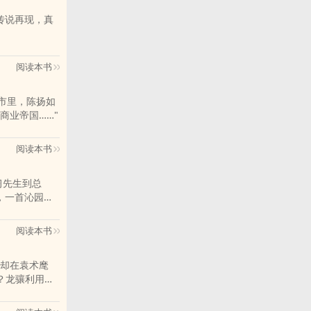
钉钉的命案。
、传说再现，真
阅读本书
商业帝国……"
阅读本书
阅读本书
却在袁术麾
备争取发育时