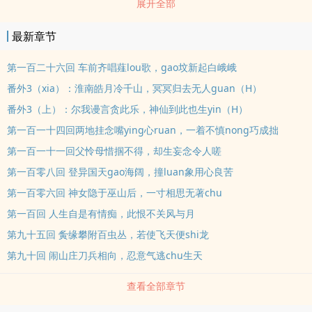
展开全部
彻大悟。 什么尔虞我诈，功名利禄，都不及小命重要。 是红
袖招的花娘不好睡，还是chun风楼的珍馐不好吃？ 不过，在
最新章节
享受人生之前，首先要zuo的，是给姐姐找一个好夫君，远离那位yin
险诡诈的六皇子。 万万没想到，刀剑迎面都丝毫不惧的谢知
第一百二十六回 车前齐唱薤lou歌，gao坟新起白峨峨
方，在姐姐的婚事上，竟然屡屡受挫，愁到tou秃。 最后的最
番外3（xia）：淮南皓月冷千山，冥冥归去无人guan（H）
后，他想出了一个馊主意。 不学无术中二弟弟X得ti大方温柔
番外3（上）：尔我谩言贪此乐，神仙到此也生yin（H）
姐姐，古风，姐弟骨科，1V1。 ———————— 《嫁
第一百一十四回两地挂念嘴ying心ruan，一着不慎nong巧成拙
姐》其实是《异想集》里的一个单元故事，搁置了很久，因为实在喜
第一百一十一回父怜母惜掴不得，却生妄念令人嗟
欢这个脑dong，所以打算拎出来单开一本。 故事不长，控制在六
十章以nei，除了个别番外收费，全部免费。 主坑还是《沙盒游
第一百零八回 登异国天gao海阔，撞luan象用心良苦
戏》，这边缘更，如果喜欢的人多，可以考虑多码一些。H古代年下
第一百零六回 神女隐于巫山后，一寸相思无著chu
甜文重生 各位书友要是觉得《嫁姐（姐弟骨科）》还不错的话请不要
第一百回 人生自是有情痴，此恨不关风与月
忘记向您QQ群和微博里的朋友推荐哦！
第九十五回 夤缘攀附百虫丛，若使飞天便shi龙
第九十回 闹山庄刀兵相向，忍意气逃chu生天
查看全部章节