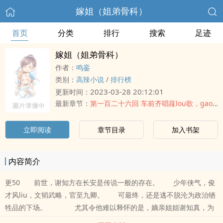
嫁姐（姐弟骨科）
首页
分类
排行
搜索
足迹
嫁姐（姐弟骨科）
作者：
鸣銮
类别：
高辣小说
/
排行榜
2023-03-28 20:12:01
更新时间：
最新章节：
第一百二十六回 车前齐唱薤lou歌，gao坟新起白峨峨
立即阅读
章节目录
加入书架
内容简介
更50 前世，谢知方在长安是传说一般的存在。 少年侠气，俊
才风liu，文韬武略，官至九卿。 可最终，还是逃不脱沦为政治牺
牲品的下场。 尤其令他难以释怀的是，嫡亲姐姐谢知真，为
了护他，和他一起被万箭穿心，横尸当场。 重活一世，谢知方大