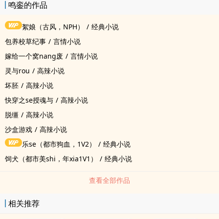
鸣銮的作品
絮娘（古风，NPH）
/
经典小说
包养校草纪事
/
言情小说
嫁给一个窝nang废
/
言情小说
灵与rou
/
高辣小说
坏胚
/
高辣小说
快穿之se授魂与
/
高辣小说
脱缰
/
高辣小说
沙盒游戏
/
高辣小说
乐se（都市狗血，1V2）
/
经典小说
饲犬（都市美shi，年xia1V1）
/
经典小说
查看全部作品
相关推荐